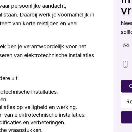
 waar persoonlijke aandacht,
v
staan. Daarbij werk je voornamelijk in
Nee
eert van korte reistijden en veel
solli
k ben je verantwoordelijk voor het
eren van elektrotechnische installaties
ere uit:
O
technische installaties.
gen.
R
llaties op veiligheid en werking.
van elektrotechnische installaties.
ificaties en verbeteringen.
che vraagstukken.