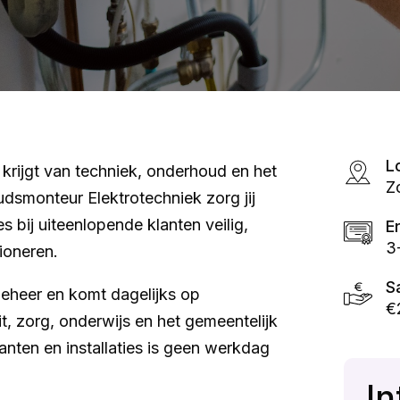
L
 krijgt van techniek, onderhoud en het
Z
dsmonteur Elektrotechniek zorg jij
es bij uiteenlopende klanten veilig,
E
3
ioneren.
S
eheer en komt dagelijks op
€
eit, zorg, onderwijs en het gemeentelijk
anten en installaties is geen werkdag
In