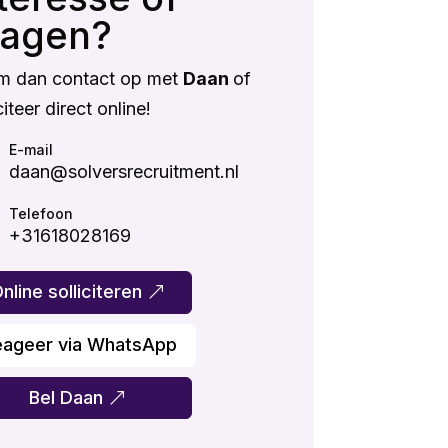
ragen?
m dan contact op met
Daan
of
citeer direct online!
E-mail
daan@solversrecruitment.nl
Telefoon
+31618028169
nline solliciteren
eageer via WhatsApp
Bel Daan