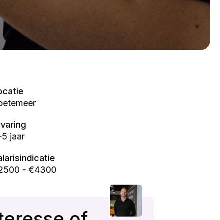
ocatie
oetemeer
rvaring
-5 jaar
alarisindicatie
2500 - €4300
teresse of