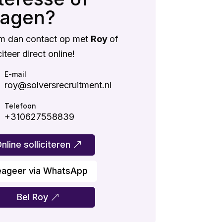
ragen?
m dan contact op met
Roy
of
citeer direct online!
E-mail
roy@solversrecruitment.nl
Telefoon
+310627558839
nline solliciteren
eageer via WhatsApp
Bel Roy