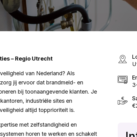
L
ies – Regio Utrecht
U
ndveiligheid van Nederland? Als
E
zorg jij ervoor dat brandmeld- en
3
tioneren bij toonaangevende klanten. Je
S
kantoren, industriële sites en
€
gheid altijd topprioriteit is.
xpertise met zelfstandigheid en
In
e systemen horen te werken en schakelt