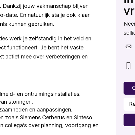
n. Dankzij jouw vakmanschap blijven
v
o-date. En natuurlijk sta je ook klaar
Nee
nnis kunnen gebruiken.
solli
es werk je zelfstandig in het veld en
fect functioneert. Je bent het vaste
kt actief mee over verbeteringen en
O
eld- en ontruimingsinstallaties.
an storingen.
R
rkzaamheden en aanpassingen.
 zoals Siemens Cerberus en Sinteso.
 collega’s over planning, voortgang en