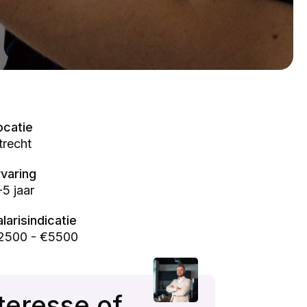
ocatie
trecht
rvaring
-5 jaar
alarisindicatie
2500 - €5500
teresse of