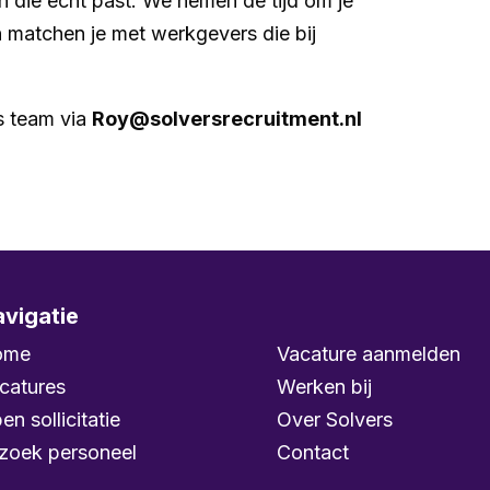
n die écht past. We nemen de tijd om je
n matchen je met werkgevers die bij
s team via
Roy@solversrecruitment.nl
vigatie
ome
Vacature aanmelden
catures
Werken bij
en sollicitatie
Over Solvers
 zoek personeel
Contact