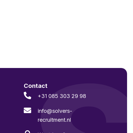
Contact

+31 085 303 29 98

info@solvers­
recruitment.nl