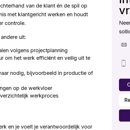
echterhand van de klant én de spil op
v
nis met klantgericht werken en houdt
Nee
r controle.
solli
ndere uit:
alen volgens projectplanning
m het werk efficiënt en veilig uit te
aar nodig, bijvoorbeeld in productie of
O
ingen op de werkvloer
overzichtelijk werkproces
R
rk en je voelt je verantwoordelijk voor