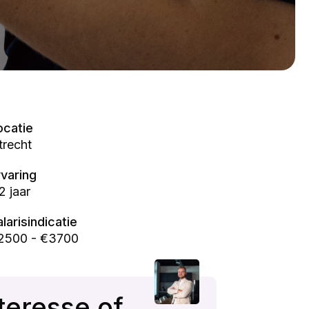
ocatie
trecht
rvaring
2 jaar
alarisindicatie
2500 - €3700
teresse of