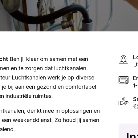
L
cht
Ben jij klaar om samen met een
U
men en te zorgen dat luchtkanalen
eur Luchtkanalen werk je op diverse
E
1-
g je bij aan een gezond en comfortabel
 industriële ruimtes.
S
€
chtkanalen, denkt mee in oplossingen en
ens een weekenddienst. Zo houd jij samen
aiend.
In