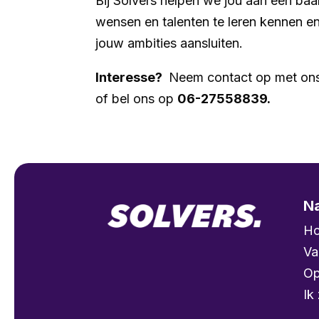
Bij Solvers helpen we jou aan een baa
wensen en talenten te leren kennen e
jouw ambities aansluiten.
Interesse?
Neem contact op met on
of bel ons op
06-27558839.
Na
H
Va
Op
Ik