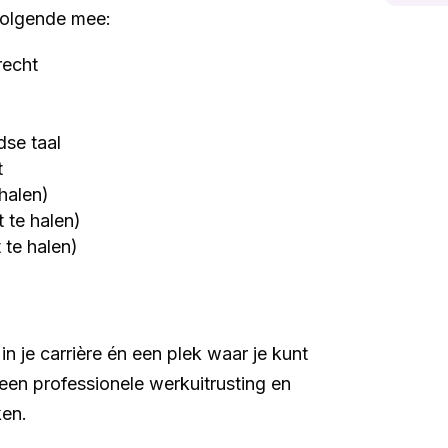
 volgende mee:
recht
se taal
t
 halen)
 te halen)
 te halen)
n je carrière én een plek waar je kunt
, een professionele werkuitrusting en
ken.