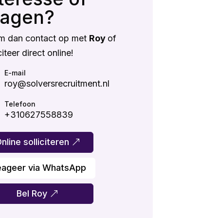
ragen?
m dan contact op met
Roy
of
citeer direct online!
E-mail
roy@solversrecruitment.nl
Telefoon
+310627558839
nline solliciteren
eageer via WhatsApp
Bel Roy