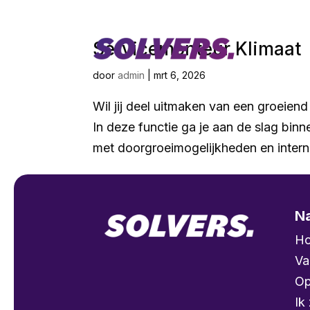
Servicemonteur Klimaat
door
admin
|
mrt 6, 2026
Wil jij deel uitmaken van een groeiend
In deze functie ga je aan de slag binn
met doorgroeimogelijkheden en intern
Na
H
Va
Op
Ik