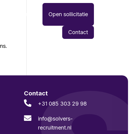
Werken bij
Open sollicitatie
Contact
ans.
Contact

+31 085 303 29 98

info@solvers­
recruitment.nl