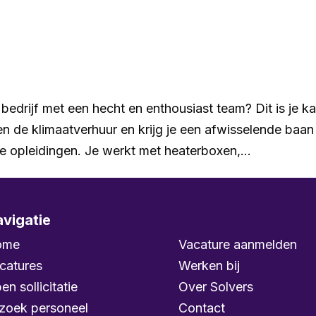
Home
Vacatures
Ik zoek personeel
Over ons
 bedrijf met een hecht en enthousiast team? Dit is je k
en de klimaatverhuur en krijg je een afwisselende baan
e opleidingen. Je werkt met heaterboxen,...
vigatie
ome
Vacature aanmelden
catures
Werken bij
en sollicitatie
Over Solvers
 zoek personeel
Contact