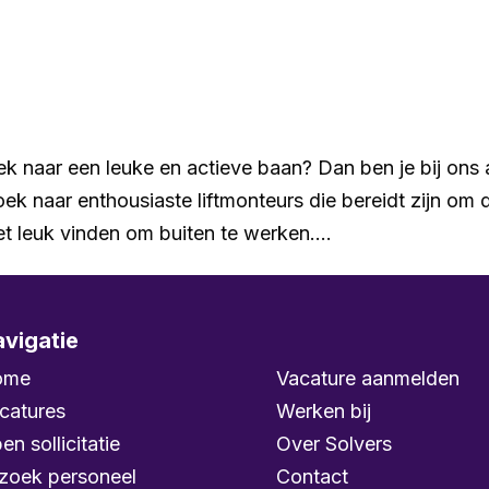
Home
Vacatures
Ik zoek personeel
Over ons
oek naar een leuke en actieve baan? Dan ben je bij ons
zoek naar enthousiaste liftmonteurs die bereidt zijn om 
 leuk vinden om buiten te werken....
vigatie
ome
Vacature aanmelden
catures
Werken bij
en sollicitatie
Over Solvers
 zoek personeel
Contact