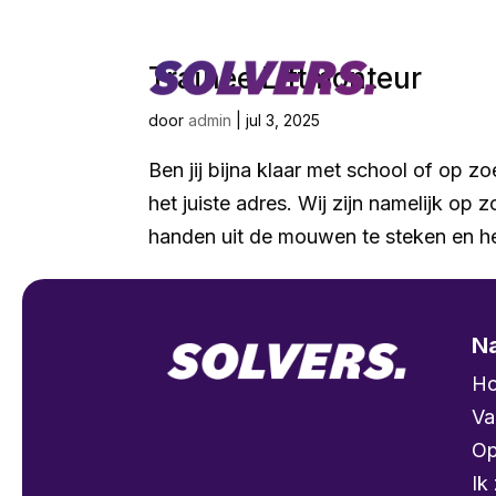
Trainee Liftmonteur
door
admin
|
jul 3, 2025
Ben jij bijna klaar met school of op z
het juiste adres. Wij zijn namelijk op 
handen uit de mouwen te steken en het
Na
H
Va
Op
Ik