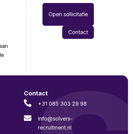
Werken bij
Open sollicitatie
Contact
 aan
de
Contact

+31 085 303 29 98

info@solvers­
recruitment.nl